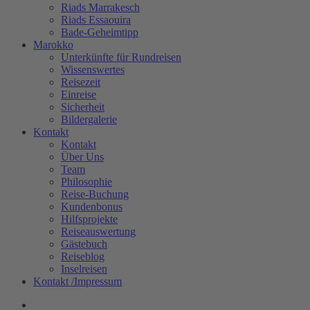
Riads Marrakesch
Riads Essaouira
Bade-Geheimtipp
Marokko
Unterkünfte für Rundreisen
Wissenswertes
Reisezeit
Einreise
Sicherheit
Bildergalerie
Kontakt
Kontakt
Über Uns
Team
Philosophie
Reise-Buchung
Kundenbonus
Hilfsprojekte
Reiseauswertung
Gästebuch
Reiseblog
Inselreisen
Kontakt /Impressum