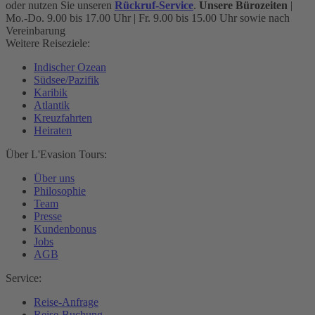
oder nutzen Sie unseren
Rückruf-Service
.
Unsere Bürozeiten
|
Mo.-Do. 9.00 bis 17.00 Uhr | Fr. 9.00 bis 15.00 Uhr sowie nach
Vereinbarung
Weitere Reiseziele:
Indischer Ozean
Südsee/Pazifik
Karibik
Atlantik
Kreuzfahrten
Heiraten
Über L'Evasion Tours:
Über uns
Philosophie
Team
Presse
Kundenbonus
Jobs
AGB
Service:
Reise-Anfrage
Reise-Buchung