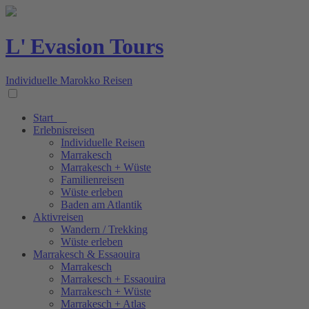
L' Evasion Tours
Individuelle Marokko Reisen
Start
Erlebnisreisen
Individuelle Reisen
Marrakesch
Marrakesch + Wüste
Familienreisen
Wüste erleben
Baden am Atlantik
Aktivreisen
Wandern / Trekking
Wüste erleben
Marrakesch & Essaouira
Marrakesch
Marrakesch + Essaouira
Marrakesch + Wüste
Marrakesch + Atlas