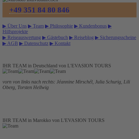
+49 351 84 80 846
▶ Über Uns
▶ Team
▶ Philosophie
▶ Kundenbonus
▶
Hilfsprojekte
▶ Reiseauswertung
▶ Gästebuch
▶ Reiseblog
▶ Sicherungsscheine
▶ AGB
▶ Datenschutz
▶ Kontakt
IHR TEAM in Deutschland von L'EVASION TOURS
vorn von links nach rechts: Jéannine Mirschél, Julia Schurig, Lili
Oberg, Torsten Hellwig
IHR TEAM in Marokko von L'EVASION TOURS