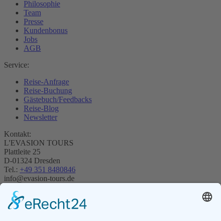
Philosophie
Team
Presse
Kundenbonus
Jobs
AGB
Service:
Reise-Anfrage
Reise-Buchung
Gästebuch/Feedbacks
Reise-Blog
Newsletter
Kontakt:
L'EVASION TOURS
Plattleite 25
D-01324 Dresden
Tel.:
+49 351 8480846
info@evasion-tours.de