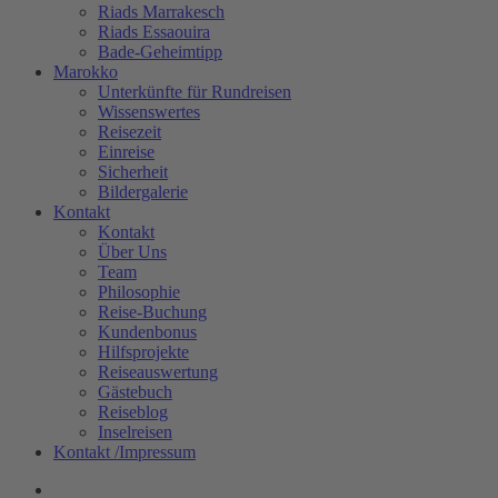
Riads Marrakesch
Riads Essaouira
Bade-Geheimtipp
Marokko
Unterkünfte für Rundreisen
Wissenswertes
Reisezeit
Einreise
Sicherheit
Bildergalerie
Kontakt
Kontakt
Über Uns
Team
Philosophie
Reise-Buchung
Kundenbonus
Hilfsprojekte
Reiseauswertung
Gästebuch
Reiseblog
Inselreisen
Kontakt /Impressum