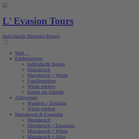
L' Evasion Tours
Individuelle Marokko Reisen
Start
Erlebnisreisen
Individuelle Reisen
Marrakesch
Marrakesch + Wüste
Familienreisen
Wüste erleben
Baden am Atlantik
Aktivreisen
Wandern / Trekking
Wüste erleben
Marrakesch & Essaouira
Marrakesch
Marrakesch + Essaouira
Marrakesch + Wüste
Marrakesch + Atlas