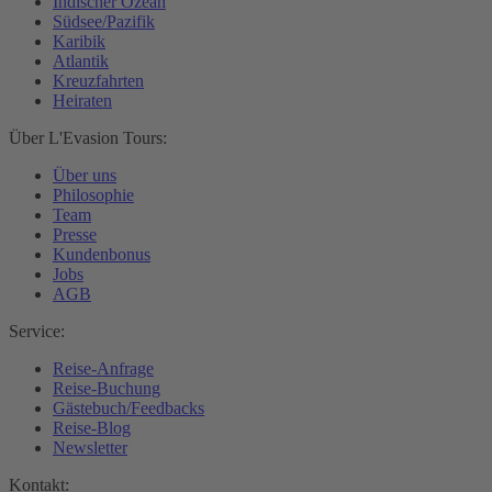
Indischer Ozean
Südsee/Pazifik
Karibik
Atlantik
Kreuzfahrten
Heiraten
Über L'Evasion Tours:
Über uns
Philosophie
Team
Presse
Kundenbonus
Jobs
AGB
Service:
Reise-Anfrage
Reise-Buchung
Gästebuch/Feedbacks
Reise-Blog
Newsletter
Kontakt: