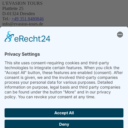
L'EVASION TOURS
Plattleite 25
D-01324 Dresden
Tel.:
+49 351 8480846
info@evasion-tours.de
Datenschutz
Impressum
Reisebedingungen/AGB
Reiseversicherung