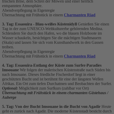
frischen Brise, dem Schrei der Möwen und einer herrlich
entspannten Atmosphäre.
Abendverpflegung in Eigenregie
Übernachtung mit Frühstück in einem
Charmanten Riad
3. Tag: Essaouira - Blau-weißes Küstenidyll
Genießen Sie einen
Tag in der zum UNESCO-Weltkulturerbe gehörenden Medina.
Schlendern Sie durch den Hafen, wo die blauen Holzboote im
Wasser schaukeln, besichtigen Sie die mächtigen Stadtmauern
(Skala) und lassen Sie sich vom Kunsthandwerk in den Gassen
treiben.
Abendverpflegung in Eigenregie
Übernachtung mit Frühstück in einem
Charmanten Riad
4. Tag: Essaouira-Entlang der Küste zum Surfer-Paradies
Imsouane
Wir folgen der malerischen Küstenstraße nach Süden bis
nach Imsouane. Dieses friedliche Fischerdorf liegt in einer
geschützten Bucht und ist berühmt für eine der längsten Wellen
Afrikas. Ein Ort zum tiefen Durchatmen und Beobachten der Surfer.
Optional:
Möglichkeit zum Surfkurs (zahlbar vor Ort)
Übernachtung mit Frühstück in einem charmanten Gästehaus /
Auberge
5. Tag: Von der Bucht Imsouane in die Bucht von Agadir
Heute
geht es zurück nach Agadir. Die moderne Küstenstadt besticht durch