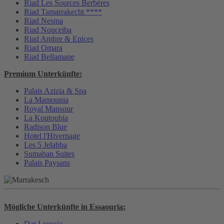
Riad Les Sources Berbéres
Riad Tamarrakecht ****
Riad Nesma
Riad Nouceiba
Riad Ambre & Epices
Riad Omara
Riad Bellamane
Premium Unterkünfte:
Palais Azizia & Spa
La Mamounia
Royal Mansour
La Koutoubia
Radison Blue
Hotel l'Hivernage
Les 5 Jelabba
Sumahan Suites
Palais Paysans
Mögliche Unterkünfte in Essaouria:
Dar Loussia