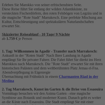
Erleben Sie Marokko von seiner erfrischendsten Seite.
Diese Reise führt Sie entlang der wilden Atlantikküste, zu
versteckten Fischerdörfern, den roten Felsbögen von Legzira und in
die magische "Rote Stadt" Marrakesch. Eine perfekte Mischung aus
Kultur, Entschleunigung und spektakulären Naturlandschaften
erwartet Sie.
Skizzierter Reiseablauf - 10 Tage/ 9 Nächte
ab
1.759 €
je Person
1. Tag: Willkommen in Agadir - Transfer nach Marrakesch:
Ankunft in der "Roten Stadt" Nach Ihrer Landung in Agadir
empfängt Sie Ihr privater Fahrer. Die Fahrt führt Sie direkt ins Herz
Marokkos nach Marrakesch. Die "Rote Stadt" erwartet Sie mit ihren
historischen Palästen und dem weltberühmten Platz Jemaa el-Fna.
Abendverpflegung in Eigenregie
Übernachtung mit Frühstück in einem
Charmanten Riad in der
Medina
2. Tag Marrakesch, Kunst im Garten & die Brise von Essaouira
Vormittags besuchen wir den Anima Garten - eine magische
Symbiose aus Botanik und moderner Kunst. Danach geht es weiter
an die Küste nach Essaouira. Die Stadt empfängt Sie mit einer