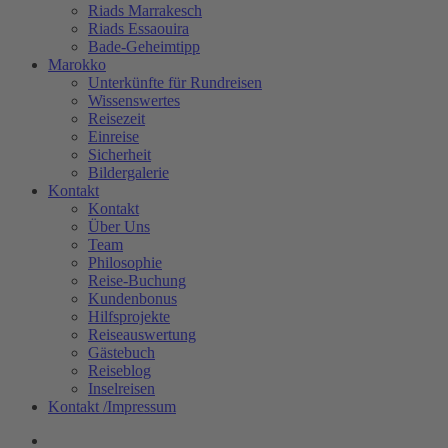
Riads Marrakesch
Riads Essaouira
Bade-Geheimtipp
Marokko
Unterkünfte für Rundreisen
Wissenswertes
Reisezeit
Einreise
Sicherheit
Bildergalerie
Kontakt
Kontakt
Über Uns
Team
Philosophie
Reise-Buchung
Kundenbonus
Hilfsprojekte
Reiseauswertung
Gästebuch
Reiseblog
Inselreisen
Kontakt /Impressum