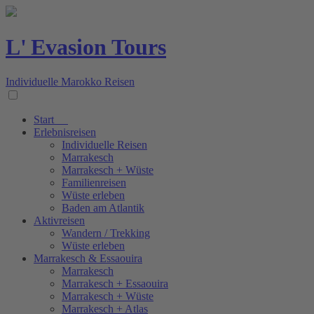
L' Evasion Tours
Individuelle Marokko Reisen
Start
Erlebnisreisen
Individuelle Reisen
Marrakesch
Marrakesch + Wüste
Familienreisen
Wüste erleben
Baden am Atlantik
Aktivreisen
Wandern / Trekking
Wüste erleben
Marrakesch & Essaouira
Marrakesch
Marrakesch + Essaouira
Marrakesch + Wüste
Marrakesch + Atlas