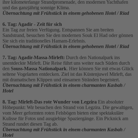
ihre kilometerlange Strandpromenade, den modernen Yachthafen
und das ganzjährig sonnige Klima.
Übernachtung mit Frühstück in einem gehobenen Hotel / Riad
6. Tag: Agadir - Zeit für sich
Ein Tag zur freien Verfügung. Entspannen Sie am breiten
Sandstrand, besuchen Sie den modernen Souk El Had oder gönnen
Sie sich ein traditionelles Hamam-Erlebnis.
Übernachtung mit Frühstück in einem gehobenen Hotel / Riad
7. Tag: Agadir-Massa-Mirleft:
Durch den Nationalpark ins
unentdeckte Mirleft. Die Reise führt uns weiter nach Süden durch
den
Souss-Massa Nationalpark
. Hier können Sie mit etwas Glück
seltene Vogelarten entdecken. Ziel ist das Küstenjuwel Mirleft, das
mit dramatischen Klippen und einsamen Stränden begeistert.
Übernachtung mit Frühstück in einem charmanten Kasbah /
Hotel
8. Tag: Mirleft-Das rote Wunder von Legzira
Ein absoluter
Höhepunkt: Wir besuchen den Strand von Legzira. Die gewaltigen,
vom Meer geformten roten Felsbögen bieten eine spektakuläre
Kulisse für Fotos und ausgiebige Spaziergänge. Ein Picknick am
Strand rundet diesen Tag ab.
Übernachtung mit Frühstück in einem charmanten Kasbah /
Hotel